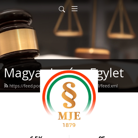
Magyar Jogász Egylet
https://feed.podbean.com/jogaszegyletsocial/feed.xml