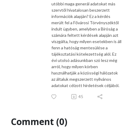
utóbbi maga generál adatokat más
szervtől hivatalosan beszerzett
információk alapján? Ez a kérdés
merült fel a Fővárosi Törvényszéktől
indult ügyben, amelyben a Bíróság a
számára feltett kérdések alapján azt
viszgálta, hogy milyen esetekben is áll
fenn a hatóság mentesülése a
tájékoztatási kötelezettség alól. Ez
évi utolsó adásunkban szó lesz még
arról, hogy milyen körben
használhatják a közösségi hálózatok
az általuk megszerzett nyilvános
adatokat célzott hirdetések céljából.
45
Comment (0)